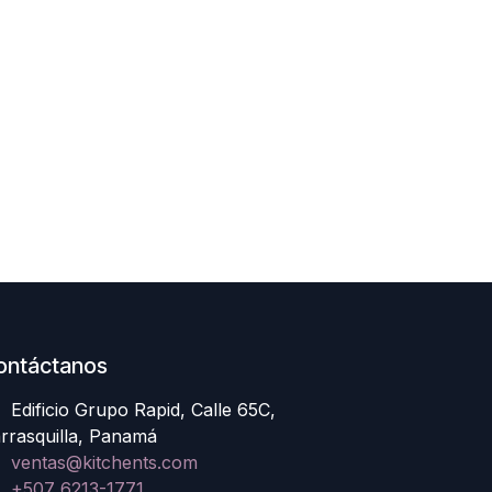
ontáctanos
Edificio Grupo Rapid, Calle 65C,
rrasquilla, Panamá
ventas@kitchents.com
+507 6213-1771