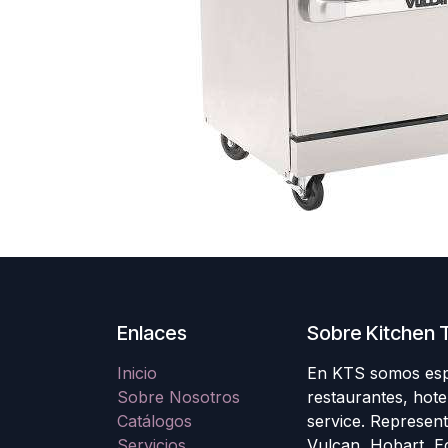
Enlaces
Sobre Kitchen T
Inicio
En KTS somos espec
Sobre Nosotros
restaurantes, hote
Catálogos
service. Represen
Servicios
Vulcan, Hobart, E