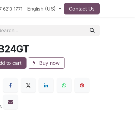
English (US)
Contact Us
7 6213-1771
2B24GT
d to cart
Buy now
s