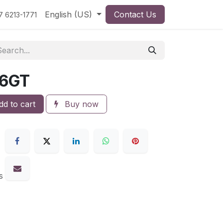
English (US)
Contact Us
7 6213-1771
36GT
d to cart
Buy now
s