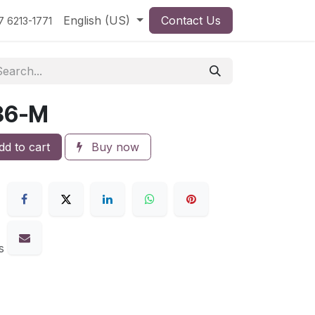
English (US)
Contact Us
7 6213-1771
36-M
d to cart
Buy now
s