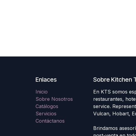
Enlaces
Sobre Kitchen T
Inicio
En KTS somos espec
Sobre Nosotros
restaurantes, hote
Catálogos
service. Represen
Servicios
Vulcan, Hobart, E
Contáctanos
Brindamos asesoría
post-venta en to