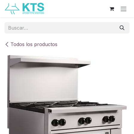
Ir al contenido
Todos los productos