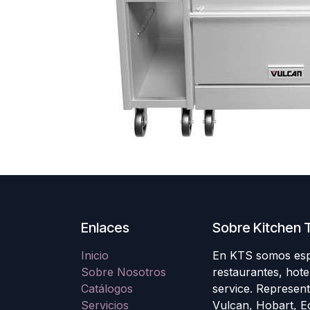
Enlaces
Sobre Kitchen T
Inicio
En KTS somos espec
Sobre Nosotros
restaurantes, hote
Catálogos
service. Represen
Servicios
Vulcan, Hobart, E