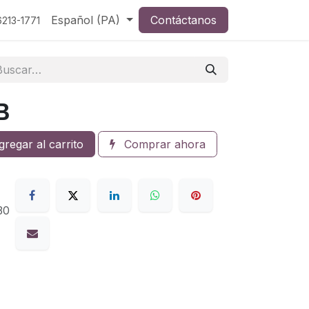
Español (PA)
Contáctanos
213-1771
B
regar al carrito
Comprar ahora
30