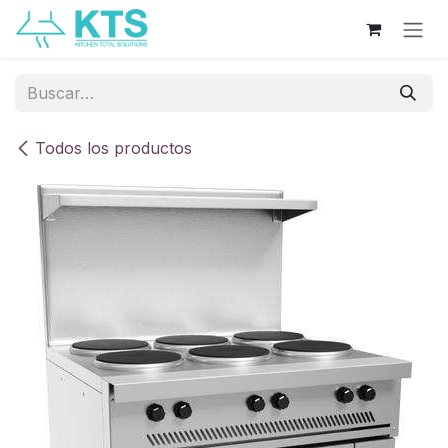
Ir al contenido
Todos los productos