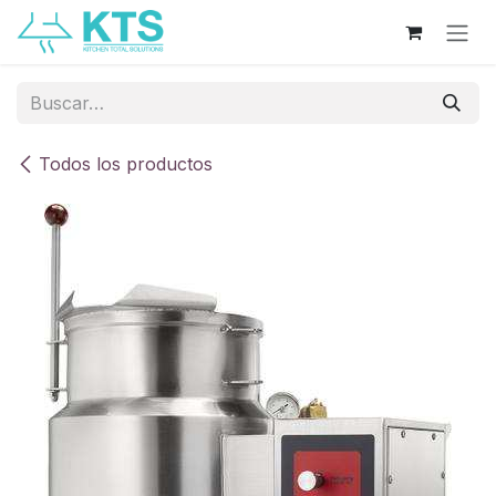
Ir al contenido
Todos los productos