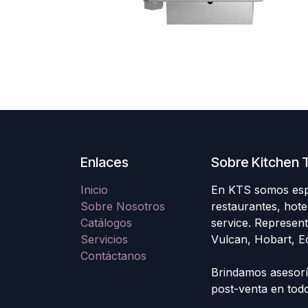
Enlaces
Sobre Kitchen T
Inicio
En KTS somos espec
Sobre Nosotros
restaurantes, hote
Catálogos
service. Represen
Servicios
Vulcan, Hobart, E
Contáctanos
Brindamos asesoría
post-venta en to