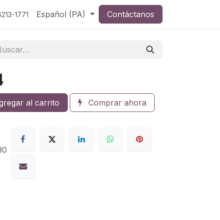
Español (PA)
Contáctanos
213-1771
4
regar al carrito
Comprar ahora
30