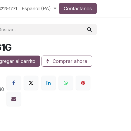
Español (PA)
Contáctanos
213-1771
61G
regar al carrito
Comprar ahora
30