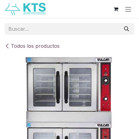
Ir al contenido
Todos los productos