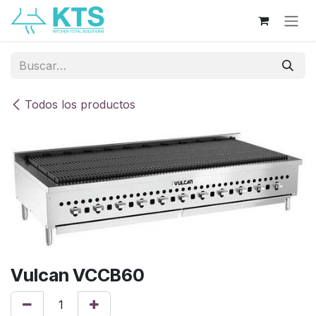
Ir al contenido
Todos los productos
Vulcan VCCB60