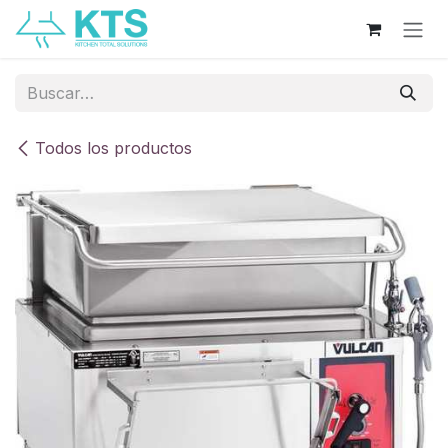
Ir al contenido
Todos los productos