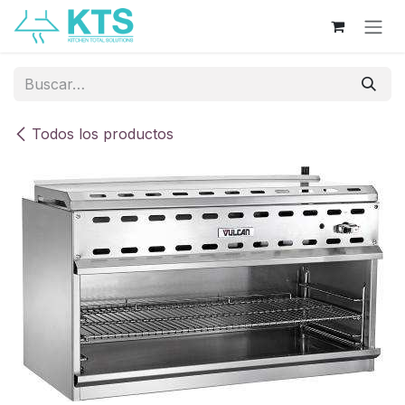
Ir al contenido
Todos los productos