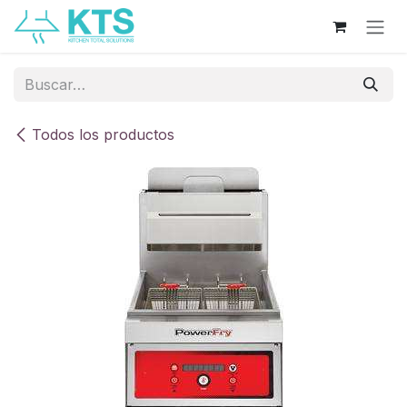
Ir al contenido
Todos los productos