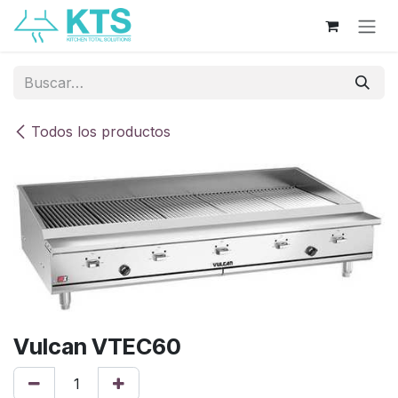
Ir al contenido
Todos los productos
Vulcan VTEC60